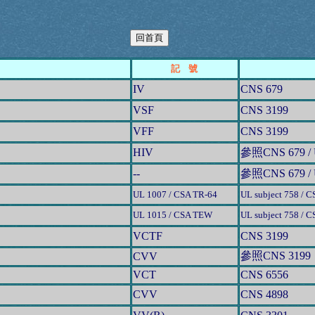
記 號
IV
CNS 679
VSF
CNS 3199
VFF
CNS 3199
HIV
參照
CNS 679
/
--
參照
CNS 679
/
UL 1007 / CSA TR-64
UL subject 758 / 
UL 1015 / CSA TEW
UL subject 758 / 
VCTF
CNS 3199
參照
CNS 3199
CVV
VCT
CNS 6556
CVV
CNS 4898