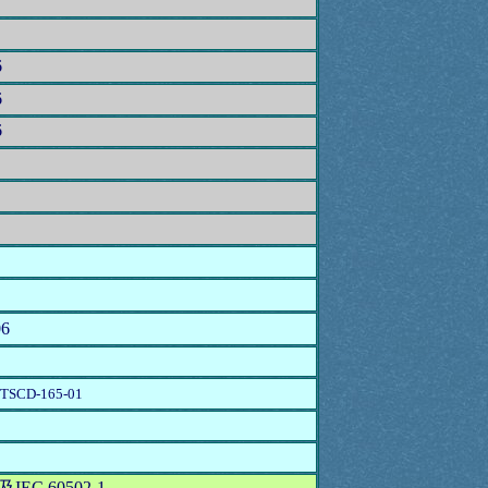
6
6
6
06
 TSCD-165-01
IEC 60502-1